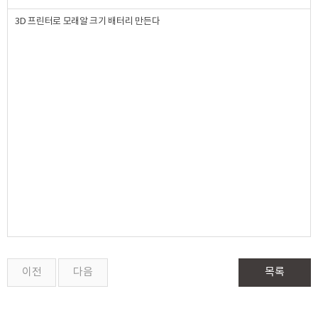
3D 프린터로 모래알 크기 배터리 만든다
이전
다음
목록